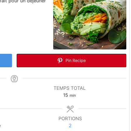
fait pour un déjeuner
Pin Recipe
TEMPS TOTAL
15
min
PORTIONS
e
2