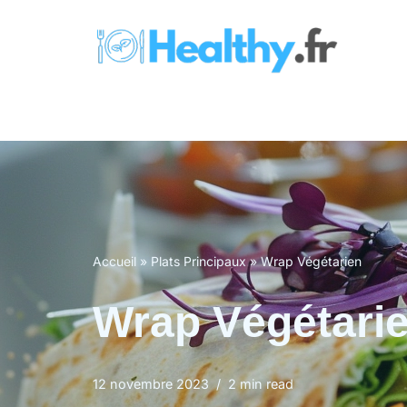
Aller
au
contenu
Accueil
»
Plats Principaux
»
Wrap Végétarien
Wrap Végétari
12 novembre 2023
2 min read