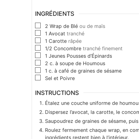
INGRÉDIENTS
2
Wrap de Blé
ou de maïs
1
Avocat
tranché
1
Carotte
râpée
1/2
Concombre
tranché finement
1
Jeunes Pousses d’Épinards
2
c. à soupe de
Houmous
1
c. à café de
graines de sésame
Sel et Poivre
INSTRUCTIONS
Étalez une couche uniforme de houmou
Dispersez l’avocat, la carotte, le conco
Saupoudrez de graines de sésame, puis 
Roulez fermement chaque wrap, en comm
ingrédients restent bien à l’intérieur.