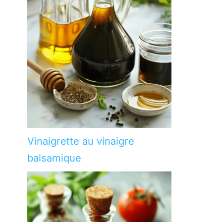
Vinaigrette au vinaigre
balsamique