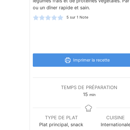
légumes frais et de protéines végétales. Par
ou un dîner rapide et sain.
5
sur 1 Note
Imprimer la recette
TEMPS DE PRÉPARATION
15
min
TYPE DE PLAT
CUISINE
Plat principal, snack
International