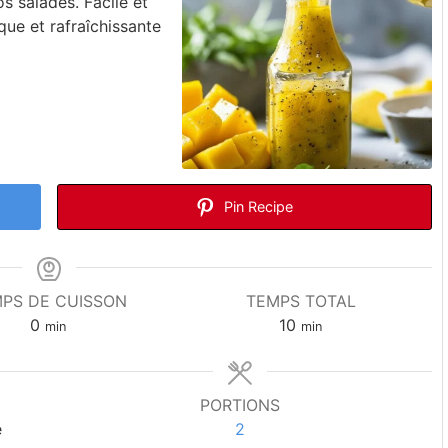
s salades. Facile et
que et rafraîchissante
Pin Recipe
PS DE CUISSON
TEMPS TOTAL
0
10
min
min
PORTIONS
e
2