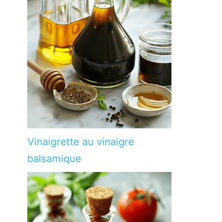
Vinaigrette au vinaigre
balsamique