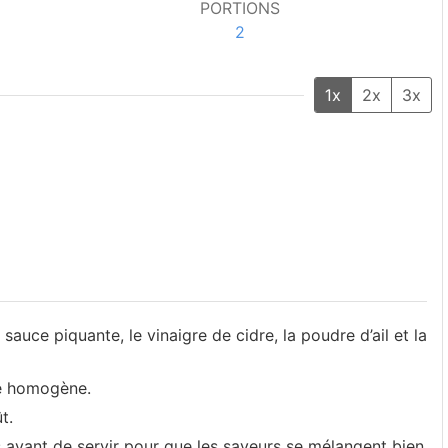
PORTIONS
2
1x
2x
3x
sauce piquante, le vinaigre de cidre, la poudre d’ail et la
ce homogène.
t.
 avant de servir pour que les saveurs se mélangent bien.