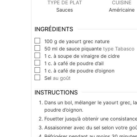
TYPE DE PLAT
CUISINE
Sauces
Américaine
INGRÉDIENTS
100
g
de yaourt grec nature
50
ml
de sauce piquante
type Tabasco
1
c. à soupe
de vinaigre de cidre
1
c. à café
de poudre d’ail
1
c. à café
de poudre d’oignon
Sel
au goût
INSTRUCTIONS
Dans un bol, mélanger le yaourt grec, la 
poudre d’oignon.
Fouetter jusqu’à obtenir une consistan
Assaisonner avec du sel selon votre goû
Réfrigérer pendant au moins 30 minutes