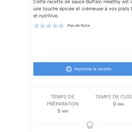
Cette recette de sauce Buffalo Healthy est 
une touche épicée et crémeuse à vos plats t
et nutritive.
Pas de Note
Imprimer la recette
TEMPS DE
TEMPS DE CUI
PRÉPARATION
0
min
5
min