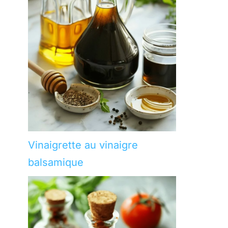
Vinaigrette au vinaigre
balsamique