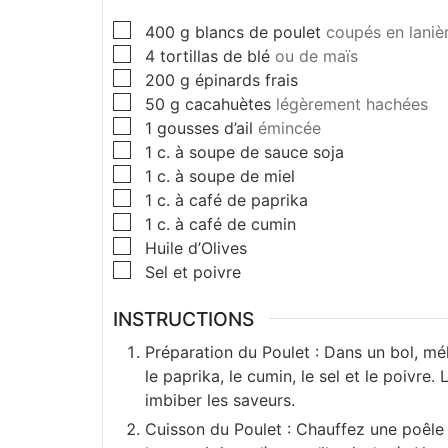
400
g
blancs de poulet
coupés en laniè
4
tortillas de blé
ou de maïs
200
g
épinards frais
50
g
cacahuètes
légèrement hachées
1
gousses d’ail
émincée
1
c. à soupe de
sauce soja
1
c. à soupe de
miel
1
c. à café de
paprika
1
c. à café de
cumin
Huile d’Olives
Sel et poivre
INSTRUCTIONS
Préparation du Poulet : Dans un bol, mél
le paprika, le cumin, le sel et le poivr
imbiber les saveurs.
Cuisson du Poulet : Chauffez une poêle av