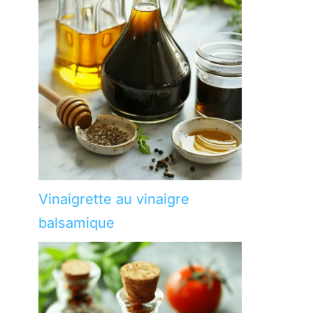
Vinaigrette au vinaigre
balsamique