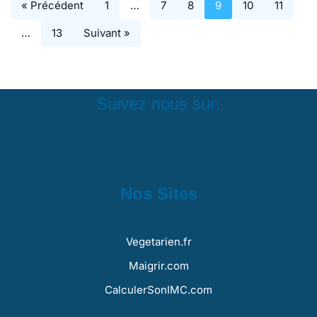
« Précédent
1
…
7
8
9
10
11
…
13
Suivant »
Suivez nous sur:
Nos Sites
Vegetarien.fr
Maigrir.com
CalculerSonIMC.com