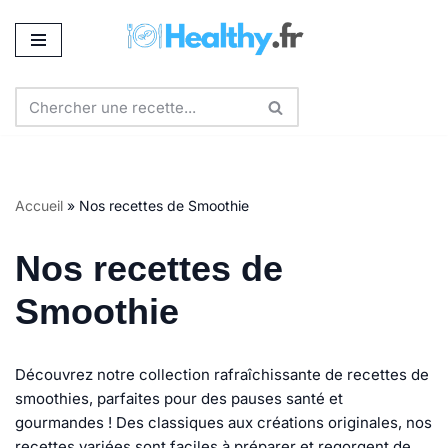
Aller
au
contenu
Accueil
»
Nos recettes de Smoothie
Nos recettes de
Smoothie
Découvrez notre collection rafraîchissante de recettes de
smoothies, parfaites pour des pauses santé et
gourmandes ! Des classiques aux créations originales, nos
recettes variées sont faciles à préparer et regorgent de